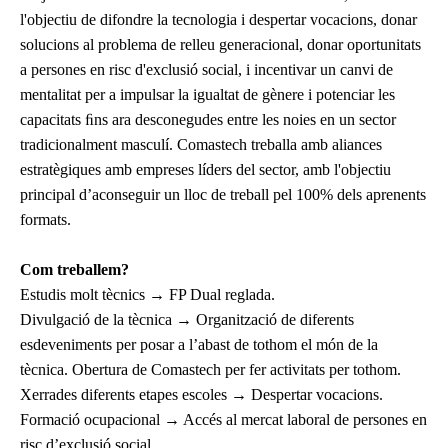
l'objectiu de difondre la tecnologia i despertar vocacions, donar
solucions al problema de relleu generacional, donar oportunitats
a persones en risc d'exclusió social, i incentivar un canvi de
mentalitat per a impulsar la igualtat de gènere i potenciar les
capacitats ﬁns ara desconegudes entre les noies en un sector
tradicionalment masculí. Comastech treballa amb aliances
estratègiques amb empreses líders del sector, amb l'objectiu
principal d’aconseguir un lloc de treball pel 100% dels aprenents
formats.
Com treballem?
Estudis molt tècnics → FP Dual reglada.
Divulgació de la tècnica → Organització de diferents
esdeveniments per posar a l’abast de tothom el món de la
tècnica. Obertura de Comastech per fer activitats per tothom.
Xerrades diferents etapes escoles → Despertar vocacions.
Formació ocupacional → Accés al mercat laboral de persones en
risc d’exclusió social.