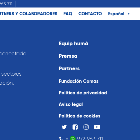
963 711
RTNERS Y COLABORADORES
FAQ
CONTACTO
Español
Equip humà
 conectada
Premsa
Partners
 sectores
Fundación Comas
ación.
Política de privacidad
Aviso legal
Política de cookies
-
972 963 711