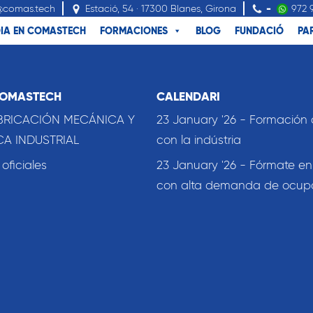
@comas.tech
Estació, 54 · 17300 Blanes, Girona
-
972 
IA EN COMASTECH
FORMACIONES
BLOG
FUNDACIÓ
PA
COMASTECH
CALENDARI
BRICACIÓN MECÁNICA Y
23 January '26 - Formación
A INDUSTRIAL
con la indústria
ficiales
23 January '26 - Fórmate en
con alta demanda de ocup