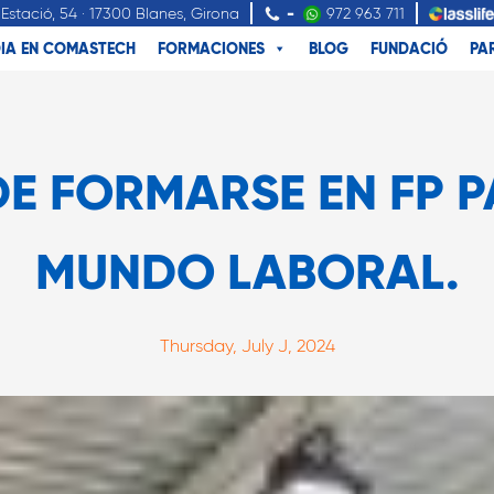
Estació, 54 · 17300 Blanes, Girona
-
972 963 711
IA EN COMASTECH
FORMACIONES
BLOG
FUNDACIÓ
PA
DE FORMARSE EN FP P
MUNDO LABORAL.
Thursday, July J, 2024