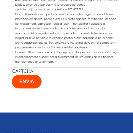
Dades, dirigint-se per escrit a la direcció de correu
dpd.cliente@conversia.es o al telèfon 902 877 192.
D’acord amb els dret que li confereix la normativa vigent i aplicable en
protecció de dades, podrà exercir els drets d’accés, rectificació, limitació
del tractament, supressió (“dret a l’oblit”), portabilitat i oposició al
tractament de les seves dades de caràcter personal així com la
revocació del consentiment donat per al tractament de les mateixes,
dirigint la seva petició a la direcció postal a dalt indicada o bé al correu
lpd@comastech.edu.es. Pot dirigir-se a l’Autoritat de Control competent
per presentar la reclamació que consideri oportuna.
Indenem SL informa que amb l’acceptació d’aquestes condicions s’atorga
el consentiment explícit per al tractament de les dades de les finalitat
mencionades anteriorment.
CAPTCHA