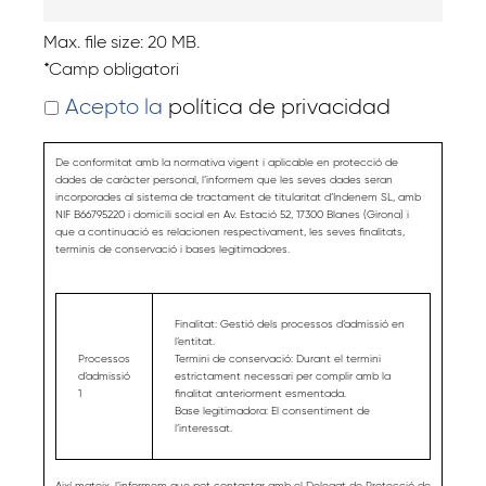
Max. file size: 20 MB.
*Camp obligatori
Acepto la
política de privacidad
De conformitat amb la normativa vigent i aplicable en protecció de
dades de caràcter personal, l’informem que les seves dades seran
incorporades al sistema de tractament de titularitat d’Indenem SL, amb
NIF B66795220 i domicili social en Av. Estació 52, 17300 Blanes (Girona) i
que a continuació es relacionen respectivament, les seves finalitats,
terminis de conservació i bases legitimadores.
Finalitat:
Gestió dels processos d’admissió en
l’entitat.
Processos
Termini de conservació:
Durant el termini
d’admissió
estrictament necessari per complir amb la
1
finalitat anteriorment esmentada.
Base legitimadora:
El consentiment de
l’interessat.
Així mateix, l’informem que pot contactar amb el Delegat de Protecció de