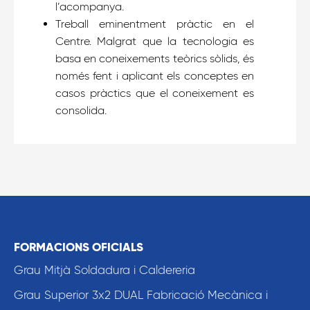
l’acompanya.
Treball eminentment pràctic en el
Centre. Malgrat que la tecnologia es
basa en coneixements teòrics sòlids, és
només fent i aplicant els conceptes en
casos pràctics que el coneixement es
consolida.
FORMACIONS OFICIALS
Grau Mitjà Soldadura i Caldereria
Grau Superior 3x2 DUAL Fabricació Mecànica i