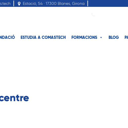
s.tech
Estació, 54 · 17300 Blanes, Girona
-
NDACIÓ
ESTUDIA A COMASTECH
FORMACIONS
BLOG
P
centre