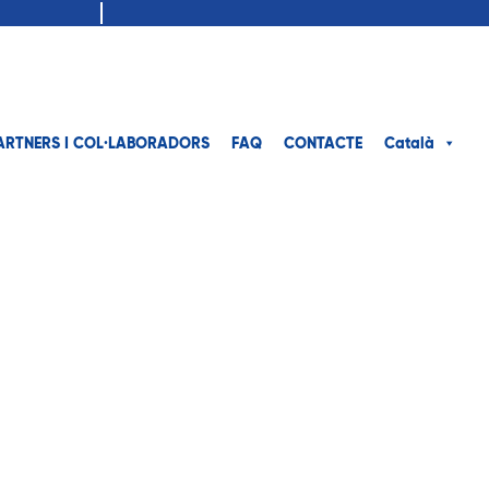
972 963 711
ARTNERS I COL·LABORADORS
FAQ
CONTACTE
Català