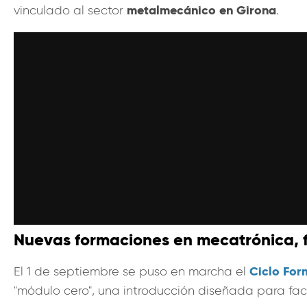
metalmecánico en Girona
vinculado al sector
.
Nuevas formaciones en mecatrónica, 
Ciclo For
El 1 de septiembre se puso en marcha el
"módulo cero", una introducción diseñada para facil