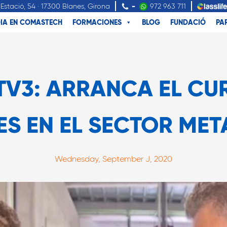
Estació, 54 · 17300 Blanes, Girona
-
972 963 711
IA EN COMASTECH
FORMACIONES
BLOG
FUNDACIÓ
PA
TV3: ARRANCA EL CU
S EN EL SECTOR ME
Wednesday, September J, 2020