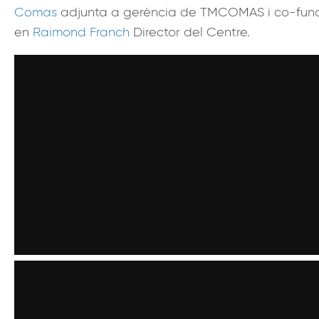
Comas
adjunta a gerència de TMCOMAS i co-fund
en
Raimond Franch
Director del Centre.