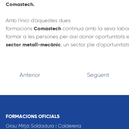
Comastech.
Amb l'inici d'aquestes dues
Comastech
formacions
continua amb la seva labo
formar a les persones per així donar oportunitats e
sector metall-mecànic
, un sector ple d'oportunitats
Anterior
Següent
FORMACIONS OFICIALS
Grau Mitjà Soldadura i Caldereria