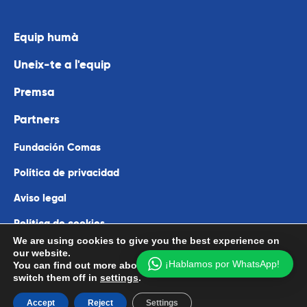
Equip humà
Uneix-te a l'equip
Premsa
Partners
Fundación Comas
Política de privacidad
Aviso legal
Política de cookies
We are using cookies to give you the best experience on
our website.
¡Hablamos por WhatsApp!
You can find out more about which cookies we are using or
-
972 963 711
switch them off in
settings
.
Accept
Reject
Settings