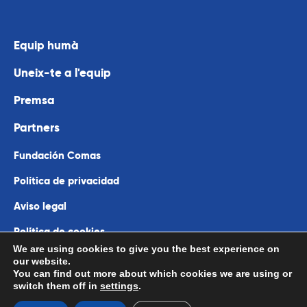
Equip humà
Uneix-te a l'equip
Premsa
Partners
Fundación Comas
Política de privacidad
Aviso legal
Política de cookies
We are using cookies to give you the best experience on
our website.
You can find out more about which cookies we are using or
-
972 963 711
switch them off in
settings
.