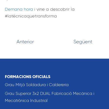
Demana hora
i vine a descobrir la
#latècnicaquetransforma
Anterior
Següent
FORMACIONS OFICIALS
Grau Mitjà Soldadura i Caldereria
Grau Superior 3x2 DUAL Fabricació Mecànica i
Mecatrònica Industrial