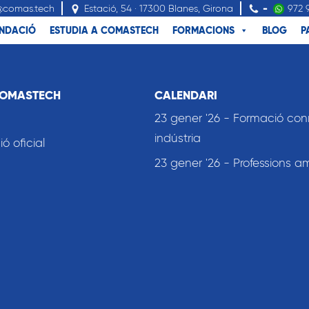
@comas.tech
Estació, 54 · 17300 Blanes, Girona
-
972 
NDACIÓ
ESTUDIA A COMASTECH
FORMACIONS
BLOG
P
COMASTECH
CALENDARI
23 gener '26 - Formació co
indústria
 oficial
23 gener '26 - Professions a