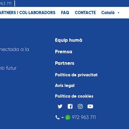
963 711
ARTNERS I COL·LABORADORS
FAQ
CONTACTE
Català
Equip humà
nnectada a la
Premsa
Partners
mb futur
Política de privacitat
Avís legal
Política de cookies
-
972 963 711