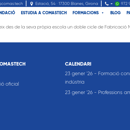
@comas.tech
Estació, 54 · 17300 Blanes, Girona
-
972 
NDACIÓ
ESTUDIA A COMASTECH
FORMACIONS
BLOG
P
 des de la seva pròpia escola un doble cicle de Fabricació Me
COMASTECH
CALENDARI
23 gener '26 - Formació co
indústria
 oficial
23 gener '26 - Professions a