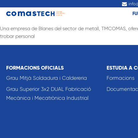
info
FU
Una empresa de Blanes del sector de metall, TMCOMAS, ofereix
trobar personal
FORMACIONS OFICIALS
ESTUDIA A 
Grau Mitjà Soldadura i Caldereria
Formacions
Grau Superior 3x2 DUAL Fabricació
Documentació
Mecànica i Mecatrònica Industrial