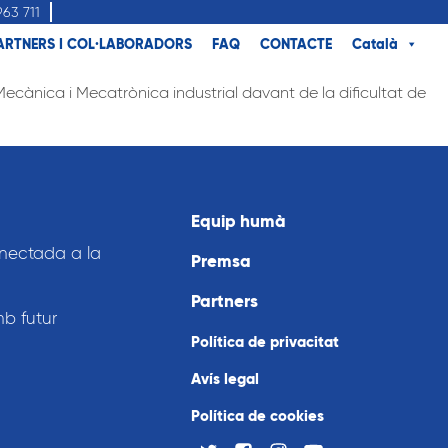
963 711
ARTNERS I COL·LABORADORS
FAQ
CONTACTE
Català
cànica i Mecatrònica industrial davant de la dificultat de
Equip humà
nnectada a la
Premsa
Partners
mb futur
Política de privacitat
Avís legal
Política de cookies