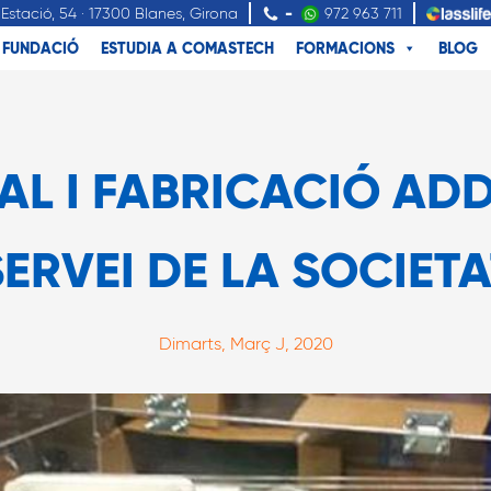
Estació, 54 · 17300 Blanes, Girona
-
972 963 711
FUNDACIÓ
ESTUDIA A COMASTECH
FORMACIONS
BLOG
L I FABRICACIÓ ADDI
SERVEI DE LA SOCIETA
Dimarts, Març J, 2020