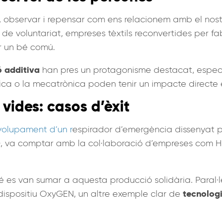
 observar i repensar com ens relacionem amb el nostr
s de voluntariat, empreses tèxtils reconvertides per f
er un bé comú.
ó additiva
han pres un protagonisme destacat, especia
a o la mecatrònica poden tenir un impacte directe en
vides: casos d’èxit
olupament d’un r
espirador d’emergència dissenyat pe
D
, va comptar amb la col·laboració d’empreses com HP,
es van sumar a aquesta producció solidària. Paral·le
tecnologi
 dispositiu OxyGEN, un altre exemple clar de