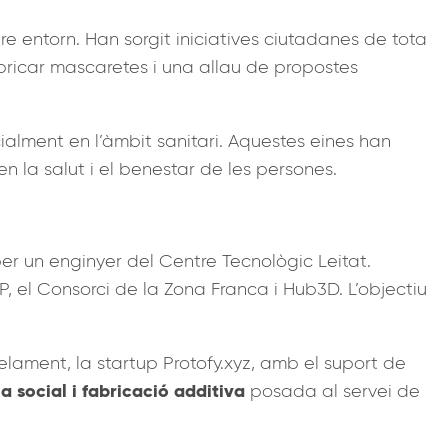
e entorn. Han sorgit iniciatives ciutadanes de tota
abricar mascaretes i una allau de propostes
lment en l’àmbit sanitari. Aquestes eines han
 la salut i el benestar de les persones.
r un enginyer del Centre Tecnològic Leitat.
 el Consorci de la Zona Franca i Hub3D. L’objectiu
lament, la startup Protofy.xyz, amb el suport de
a social i fabricació additiva
posada al servei de