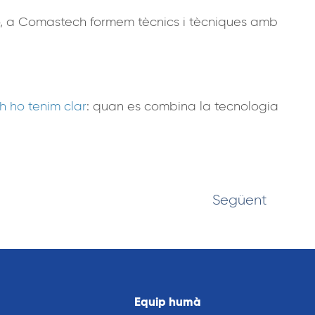
ixò, a Comastech formem tècnics i tècniques amb
 ho tenim clar
: quan es combina la tecnologia
Següent
Equip humà