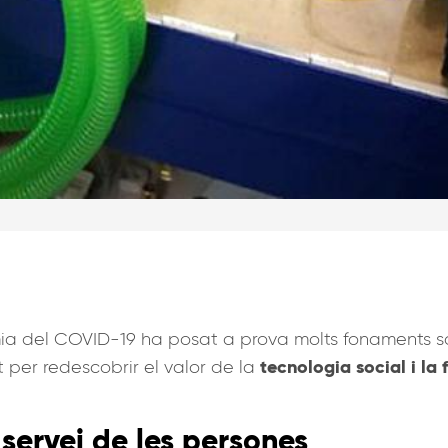
mia del COVID-19 ha posat a prova molts fonaments 
tecnologia social i la
per redescobrir el valor de la
servei de les persones