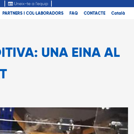
Uneix-te a l'equip
PARTNERS I COL·LABORADORS
FAQ
CONTACTE
Català
TIVA: UNA EINA AL
T