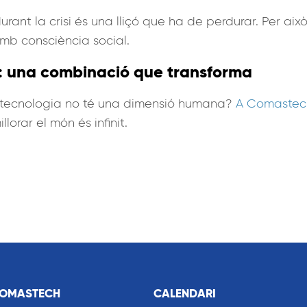
durant la crisi és una lliçó que ha de perdurar. Per a
mb consciència social.
va: una combinació que transforma
 tecnologia no té una dimensió humana?
A Comastech
lorar el món és infinit.
COMASTECH
CALENDARI