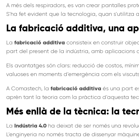
A més dels respiradors, es van crear pantalles prot
S’ha fet evident que la tecnologia, quan s’utilitza
La fabricació additiva, una ap
fabricació additiva
La
consisteix en construir obje
part del present de la indústria, amb aplicacions q
Els avantatges són clars: reducció de costos, mín
valuoses en moments d’emergència com els viscut
fabricació additiva
A Comastech, la
és una part e
aprèn tant la teoria com la pràctica d’aquesta tec
Més enllà de la tècnica: la te
Indústria 4.0
La
ha deixat de ser només una revoluci
L’enginyeria no només tracta de dissenyar màquines