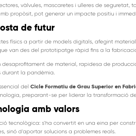
ectores, vàlvules, mascaretes i ulleres de seguretat, 
 amb propòsit, pot generar un impacte positiu i immed
osta de futur
ctes físics a partir de models digitals, afegint mater
ue van des del prototipatge ràpid fins a la fabricació
im desaprofitament de material, rapidesa de producci
s durant la pandèmia.
Cicle Formatiu de Grau Superior en Fabri
ssencial del
nologia, preparant-se per liderar la transformació de 
cnologia amb valors
ó tecnològica: s’ha convertit en una eina per construi
, sinó d’aportar solucions a problemes reals.