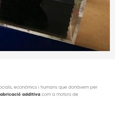
socials, econòmics i humans que donàvem per
 fabricació additiva
com a motors de