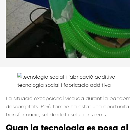
tecnologia social i fabricació additiva
La situació excepcional viscuda durant la pandè
descomptats. Però també ha estat una oportunitat 
transformació, solidaritat i solucions reals.
Quan la tecnologia es posa al 