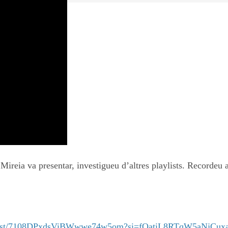
 Mireia va presentar, investigueu d’altres playlists. Recorde
playlist/7108DPxdsViBWwwe74w5om?si=fOatiL8RTqW5aNjCu