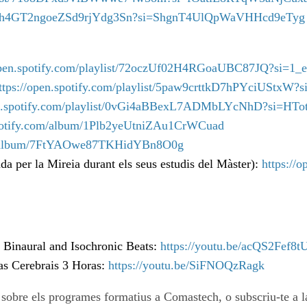
list/0h4GT2ngoeZSd9rjYdg3Sn?si=ShgnT4UlQpWaVHHcd9eTyg
/open.spotify.com/playlist/72oczUf02H4RGoaUBC87JQ?si
ttps://open.spotify.com/playlist/5paw9crttkD7hPYciUSt
pen.spotify.com/playlist/0vGi4aBBexL7ADMbLYcNhD?si=
spotify.com/album/1Plb2yeUtniZAu1CrWCuad
com/album/7FtYAOwe87TKHidYBn8O0g
da per la Mireia durant els seus estudis del Màster):
https://
 Binaural and Isochronic Beats:
https://youtu.be/acQS2Fef8t
as Cerebrais 3 Horas:
https://youtu.be/SiFNOQzRagk
a sobre els programes formatius a Comastech, o subscriu-te a la