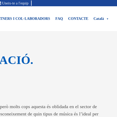
Uneix-te a l'equip
TNERS I COL·LABORADORS
FAQ
CONTACTE
Català
ACIÓ.
però molts cops aquesta és oblidada en el sector de
desconeixement de quin tipus de música és l’ideal per