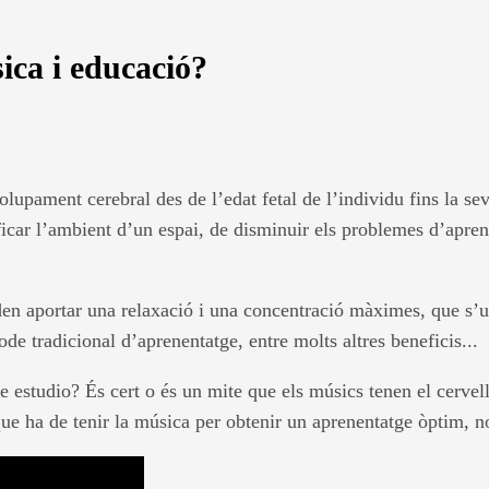
ica i educació?
lupament cerebral des de l’edat fetal de l’individu fins la sev
ificar l’ambient d’un espai, de disminuir els problemes d’apren
den aportar una relaxació i una concentració màximes, que s’u
e tradicional d’aprenentatge, entre molts altres beneficis...
re estudio? És cert o és un mite que els músics tenen el cerve
que ha de tenir la música per obtenir un aprenentatge òptim, n