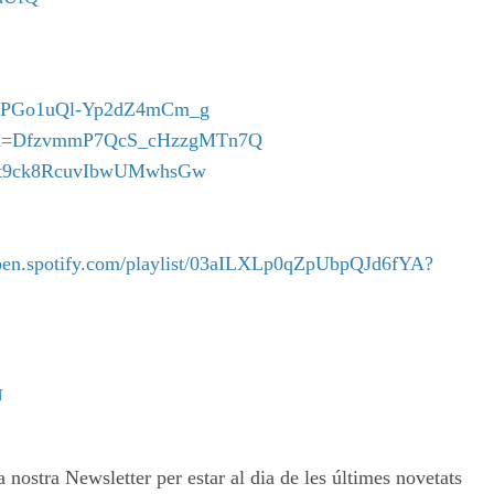
=1_ePGo1uQl-Yp2dZ4mCm_g
xW?si=DfzvmmP7QcS_cHzzgMTn7Q
HTot9ck8RcuvIbwUMwhsGw
open.spotify.com/playlist/03aILXLp0qZpUbpQJd6fYA?
U
 nostra Newsletter per estar al dia de les últimes novetats