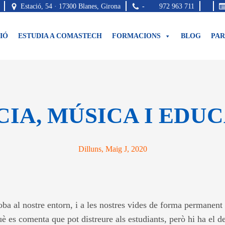
Estació, 54 · 17300 Blanes, Girona
-
972 963 711
IÓ
ESTUDIA A COMASTECH
FORMACIONS
BLOG
PAR
CIA, MÚSICA I EDUC
Dilluns, Maig J, 2020
ba al nostre entorn, i a les nostres vides de forma permanent 
què es comenta que pot distreure als estudiants, però hi ha el 