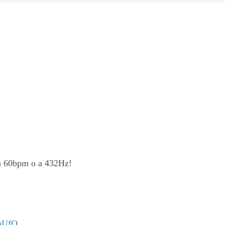
u a 60bpm o a 432Hz!
xaUfQ