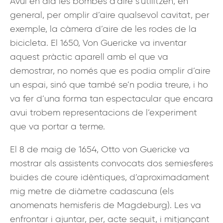
Avui en dia les bombes d’aire s’utilitzen, en
general, per omplir d’aire qualsevol cavitat, per
exemple, la càmera d’aire de les rodes de la
bicicleta. El 1650, Von Guericke va inventar
aquest pràctic aparell amb el que va
demostrar, no només que es podia omplir d’aire
un espai, sinó que també se’n podia treure, i ho
va fer d’una forma tan espectacular que encara
avui trobem representacions de l’experiment
que va portar a terme.
El 8 de maig de 1654, Otto von Guericke va
mostrar als assistents convocats dos semiesferes
buides de coure idèntiques, d’aproximadament
mig metre de diàmetre cadascuna (els
anomenats hemisferis de Magdeburg). Les va
enfrontar i ajuntar, per, acte seguit, i mitjançant