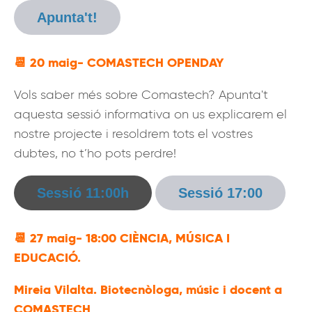
Apunta't!
📆
20 maig- COMASTECH OPENDAY
Vols saber més sobre Comastech? Apunta't
aquesta sessió informativa on us explicarem el
nostre projecte i resoldrem tots el vostres
dubtes, no t’ho pots perdre!
Sessió 11:00h
Sessió 17:00
📆
27 maig- 18:00 CIÈNCIA, MÚSICA I
EDUCACIÓ.
Mireia Vilalta. Biotecnòloga, músic i docent a
COMASTECH