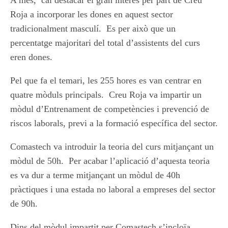
A més, cal destacar el gran interès per part de Creu
Roja a incorporar les dones en aquest sector
tradicionalment masculí. Es per això que un
percentatge majoritari del total d’assistents del curs
eren dones.
Pel que fa el temari, les 255 hores es van centrar en
quatre mòduls principals. Creu Roja va impartir un
mòdul d’Entrenament de competències i prevenció de
riscos laborals, previ a la formació específica del sector.
Comastech va introduir la teoria del curs mitjançant un
mòdul de 50h. Per acabar l’aplicació d’aquesta teoria
es va dur a terme mitjançant un mòdul de 40h
pràctiques i una estada no laboral a empreses del sector
de 90h.
Dins del mòdul impartit per Comastech s’incloïa