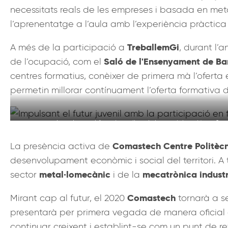
necessitats reals de les empreses i basada en met
l’aprenentatge a l’aula amb l’experiència pràctica a
TreballemGi
A més de la participació a
, durant l’
Saló de l'Ensenyament de Ba
de l’ocupació, com el
centres formatius, conèixer de primera mà l’oferta 
permetin millorar contínuament l’oferta formativa d
Impulsant el futur juvenil amb la participació en fi
Comastech Centre Politèc
La presència activa de
desenvolupament econòmic i social del territori. A 
metal·lomecànic
mecatrònica industr
sector
i de la
Comastech
Mirant cap al futur, el 2020
tornarà a s
presentarà per primera vegada de manera oficial
continuar creixent i establint-se com un punt de 