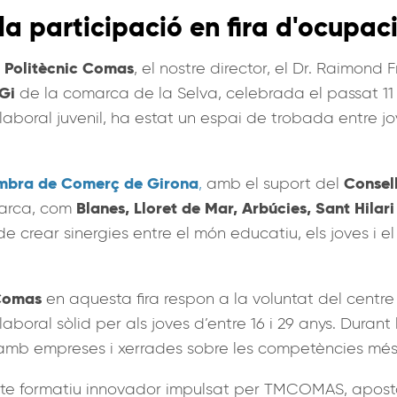
 la participació en fira d'ocupac
 Politècnic Comas
, el nostre director, el Dr. Raimond
Gi
de la comarca de la Selva, celebrada el passat 11 d
aboral juvenil, ha estat un espai de trobada entre j
bra de Comerç de Girona
Consel
,
amb el suport del
Blanes, Lloret de Mar, Arbúcies, Sant Hila
marca, com
 crear sinergies entre el món educatiu, els joves i el 
 Comas
en aquesta fira respon a la voluntat del centre
laboral sòlid per als joves d’entre 16 i 29 anys. Durant
tes amb empreses i xerrades sobre les competències més
cte formatiu innovador impulsat per TMCOMAS, aposta