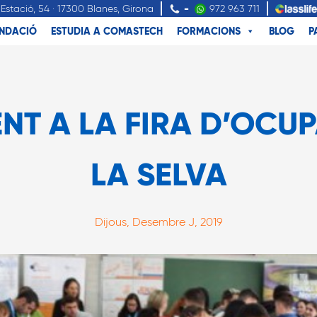
Estació, 54 · 17300 Blanes, Girona
-
972 963 711
NDACIÓ
ESTUDIA A COMASTECH
FORMACIONS
BLOG
P
T A LA FIRA D’OCU
LA SELVA
Dijous, Desembre J, 2019