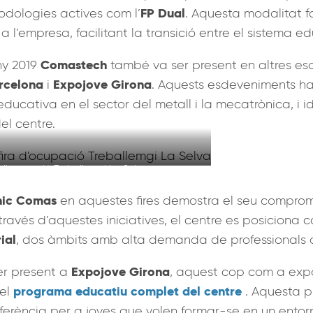
FP Dual
odologies actives com l’
. Aquesta modalitat 
 l’empresa, facilitant la transició entre el sistema ed
Comastech
any 2019
també va ser present en altres esd
rcelona
Expojove Girona
i
. Aquests esdeveniments ha
educativa en el sector del metall i la mecatrònica, i 
el centre.
ra d'ocupació Treballemgi La Selva
nic Comas
en aquestes fires demostra el seu compromí
través d’aquestes iniciatives, el centre es posiciona c
ial
, dos àmbits amb alta demanda de professionals qu
Expojove Girona
er present a
, aquest cop com a exp
programa educatiu complet del centre
 el
. Aquesta p
referència per a joves que volen formar-se en un ent