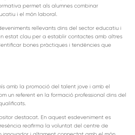
formativa permet als alumnes combinar
ucatiu i el món laboral.
eveniments rellevants dins del sector educatiu i
n estat clau per a establir contactes amb altres
identificar bones pràctiques i tendències que
s amb la promoció del talent jove i amb el
om un referent en la formació professional dins del
alificats.
ositor destacat. En aquest esdeveniment es
resència reafirma la voluntat del centre de
orn innovador i altament connectat amb el món