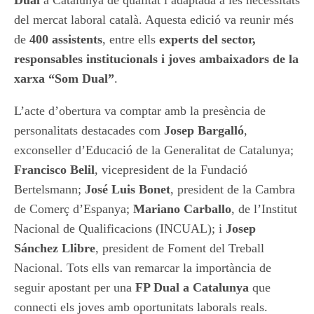
Dual
a Catalunya de qualitat i adaptada a les necessitats
del mercat laboral català. Aquesta edició va reunir més
de
400 assistents
, entre ells
experts del sector,
responsables institucionals i joves ambaixadors de la
xarxa “Som Dual”
.
L’acte d’obertura va comptar amb la presència de
personalitats destacades com
Josep Bargalló
,
exconseller d’Educació de la Generalitat de Catalunya;
Francisco Belil
, vicepresident de la Fundació
Bertelsmann;
José Luis Bonet
, president de la Cambra
de Comerç d’Espanya;
Mariano Carballo
, de l’Institut
Nacional de Qualificacions (INCUAL); i
Josep
Sánchez Llibre
, president de Foment del Treball
Nacional. Tots ells van remarcar la importància de
seguir apostant per una
FP Dual a Catalunya
que
connecti els joves amb oportunitats laborals reals.